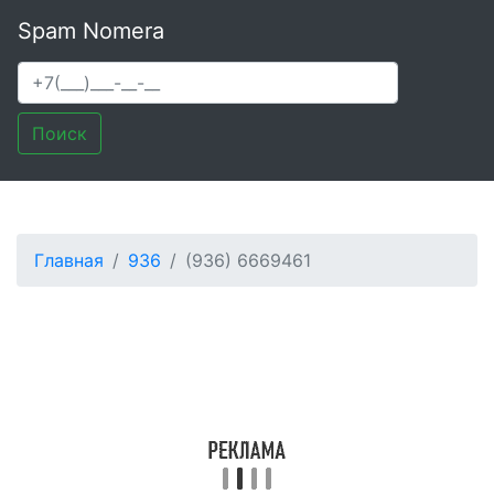
Spam Nomera
Поиск
Главная
936
(936) 6669461