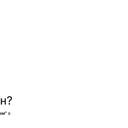
н?
ом"
в