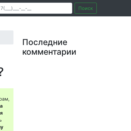
Поиск
Последние
комментарии
?
рам,
за
ся
ь
му