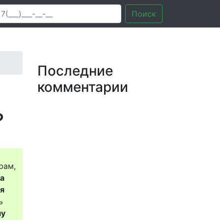
Поиск
Последние
комментарии
?
рам,
за
ся
ь
му