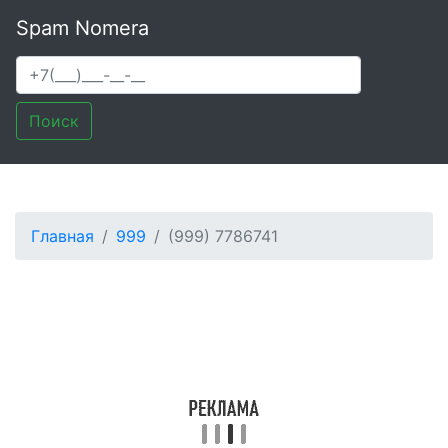
Spam Nomera
Поиск
Главная
999
(999) 7786741