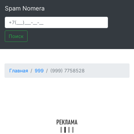
Spam Nomera
Поиск
Главная
999
(999) 7758528