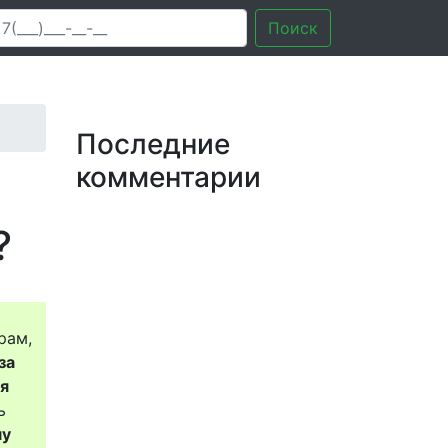
Поиск
Последние
комментарии
?
рам,
за
ся
ь
му