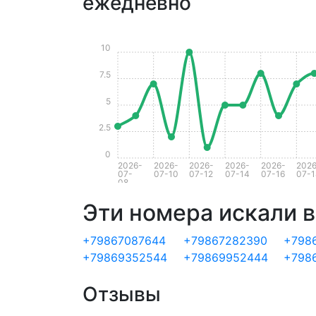
ежедневно
10
7.5
5
2.5
0
2026-
2026-
2026-
2026-
2026-
2026
07-
07-10
07-12
07-14
07-16
07-1
08
Эти номера искали в
+79867087644
+79867282390
+798
+79869352544
+79869952444
+798
Отзывы