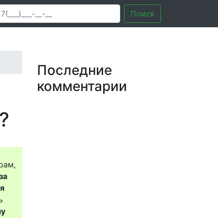
Поиск
Последние
комментарии
?
рам,
за
ся
ь
му