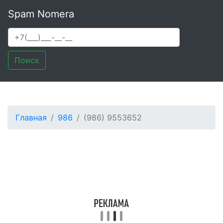
Spam Nomera
Поиск
Главная
986
(986) 9553652