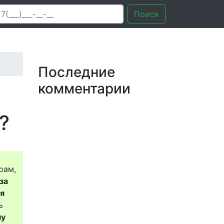
Поиск
Последние
комментарии
?
рам,
за
ся
ь
му