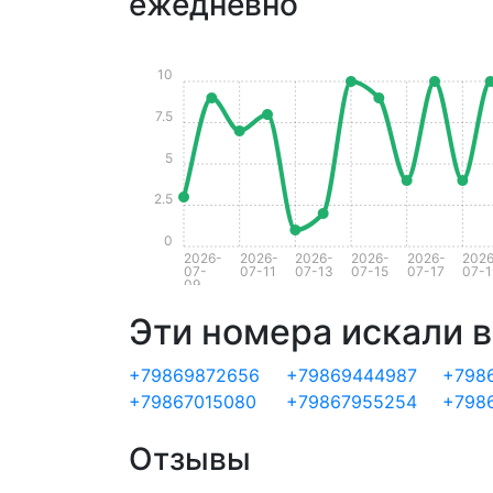
ежедневно
10
7.5
5
2.5
0
2026-
2026-
2026-
2026-
2026-
2026
07-
07-11
07-13
07-15
07-17
07-1
09
Эти номера искали в
+79869872656
+79869444987
+798
+79867015080
+79867955254
+798
Отзывы