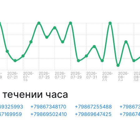
-
2026-
2026-
2026-
2026-
2026-
2026-
2026-
2026-
20
9
07-21
07-
07-25
07-27
07-29
07-31
08-
08-
08
23
02
04
06
 течении часа
69325993
+79867348170
+79867255488
+79867
67169959
+79869502410
+79869647425
+79867