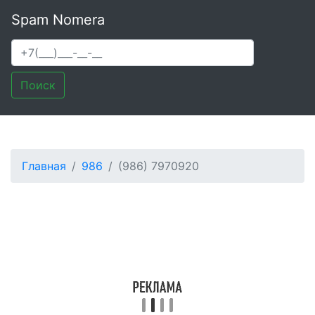
Spam Nomera
Поиск
Главная
986
(986) 7970920