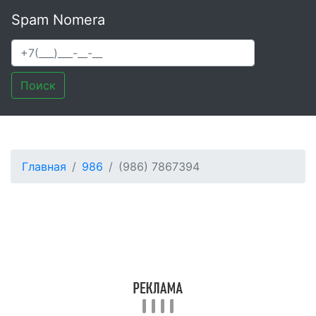
Spam Nomera
Поиск
Главная
986
(986) 7867394