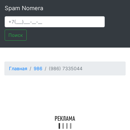
Spam Nomera
Поиск
Главная
986
(986) 7335044