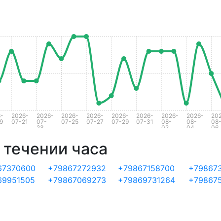
-
2026-
2026-
2026-
2026-
2026-
2026-
2026-
2026-
20
9
07-21
07-
07-25
07-27
07-29
07-31
08-
08-
08
23
02
04
06
 течении часа
67370600
+79867272932
+79867158700
+79867
69951505
+79867069273
+79869731264
+79867