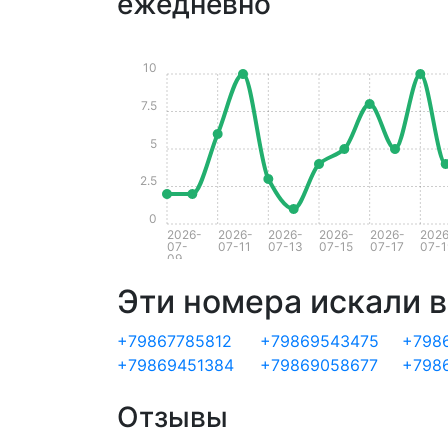
ежедневно
10
7.5
5
2.5
0
2026-
2026-
2026-
2026-
2026-
2026
07-
07-11
07-13
07-15
07-17
07-1
09
Эти номера искали в
+79867785812
+79869543475
+798
+79869451384
+79869058677
+798
Отзывы