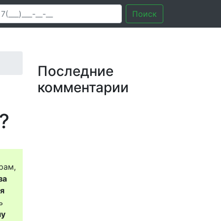
Поиск
Последние
комментарии
?
рам,
за
ся
ь
му