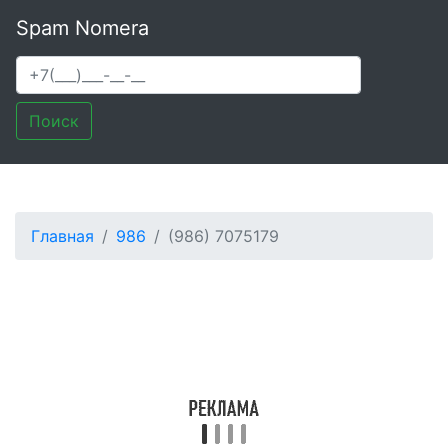
Spam Nomera
Поиск
Главная
986
(986) 7075179