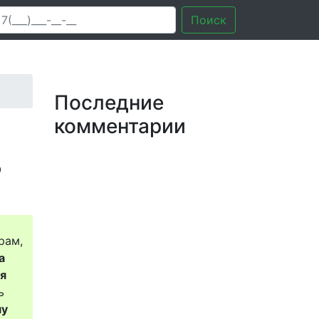
Поиск
Последние
комментарии
?
рам,
а
ся
ь
му