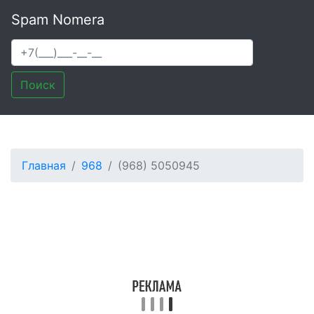
Spam Nomera
Поиск
Главная
968
(968) 5050945