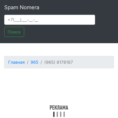
Spam Nomera
Поиск
Главная
965
(965) 8178167