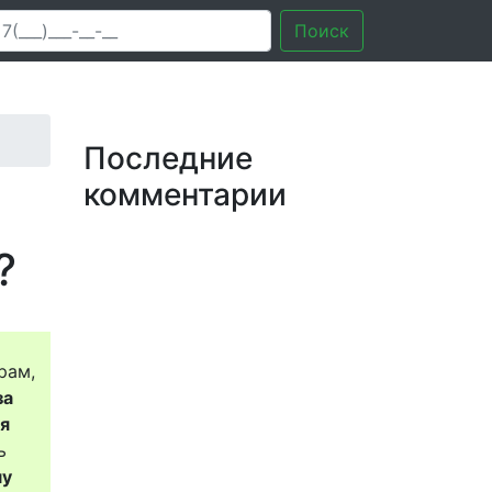
Поиск
Последние
комментарии
?
рам,
за
ся
ь
му