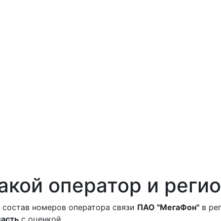
акой оператор и регио
 состав номеров оператора связи
ПАО "МегаФон"
в ре
ласть
с оценкой