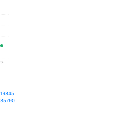
26-
-
19845
985790