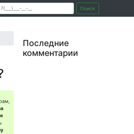
Поиск
Последние
комментарии
?
рам,
за
ся
ь
му