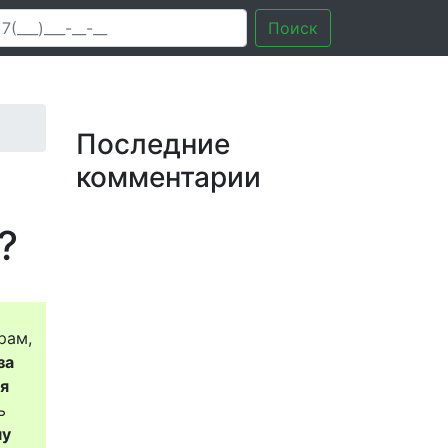
Поиск
Последние
комментарии
?
рам,
за
ся
ь
му