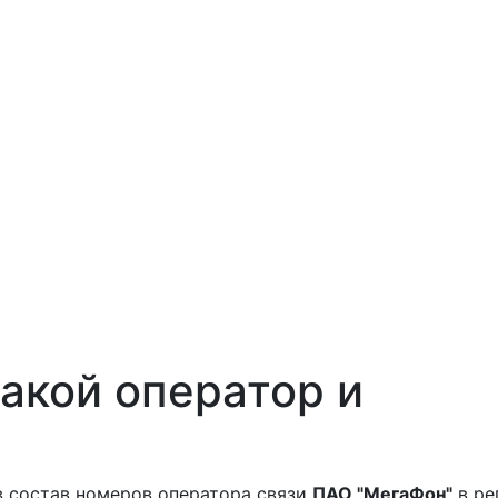
акой оператор и
в состав номеров оператора связи
ПАО "МегаФон"
в ре