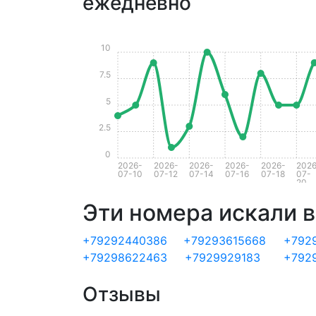
ежедневно
10
7.5
5
2.5
0
2026-
2026-
2026-
2026-
2026-
2026
07-10
07-12
07-14
07-16
07-18
07-
20
Эти номера искали в
+79292440386
+79293615668
+792
+79298622463
+7929929183
+792
Отзывы