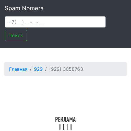
Spam Nomera
Поиск
Главная
929
(929) 3058763