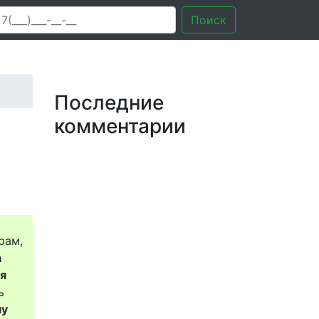
Поиск
Последние
комментарии
рам,
а
ся
ь
му