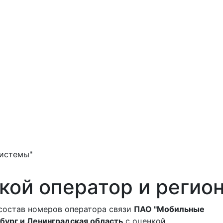
истемы"
кой оператор и регио
состав номеров оператора связи
ПАО "Мобильные
рбург и Ленинградская область
с оценкой