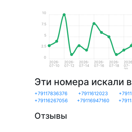
10
7.5
5
2.5
0
2026-
2026-
2026-
2026-
2026-
2026
07-10
07-12
07-14
07-16
07-18
07-
20
Эти номера искали в
+79117836376
+7911612023
+791
+79116267056
+79116947160
+791
Отзывы