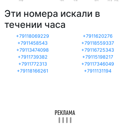
08
20
24
30
03
05
Эти номера искали в
течении часа
+79118069229
+7911620276
+7911458543
+79118559337
+79113474098
+79116725343
+7911739382
+79115198217
+7911772313
+79117346049
+79118166261
+7911131194