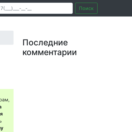
Поиск
Последние
комментарии
рам,
а
ся
ь
му