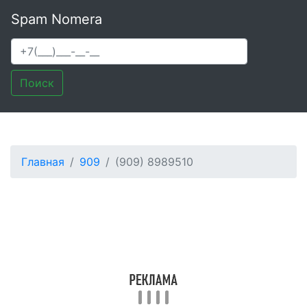
Spam Nomera
Поиск
Главная
909
(909) 8989510