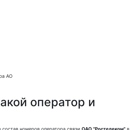
ра АО
акой оператор и
в состав номеров оператора связи
ОАО "Ростелеком"
в