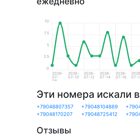
ежедневно
10
7.5
5
2.5
0
2026-
2026-
2026-
2026-
2026-
2026
07-
07-10
07-12
07-14
07-16
07-1
08
Эти номера искали в
+79048807357
+79048104869
+790
+79048170207
+79048725412
+790
Отзывы