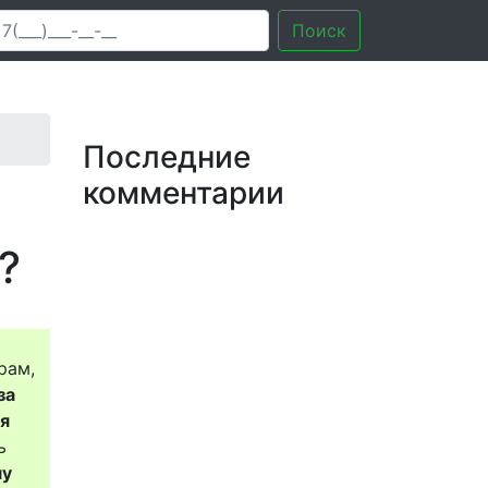
Поиск
Последние
комментарии
?
рам,
за
ся
ь
му