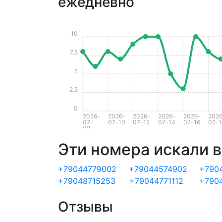
ежедневно
10
7.5
5
2.5
0
2026-
2026-
2026-
2026-
2026-
2026
07-
07-10
07-12
07-14
07-16
07-1
08
Эти номера искали в
+79044779002
+79044574902
+790
+79048715253
+79044771112
+790
Отзывы