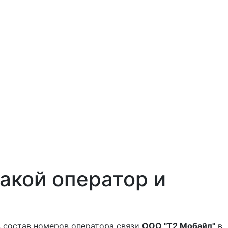
акой оператор и
 состав номеров оператора связи
ООО "Т2 Мобайл"
в