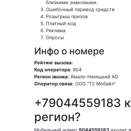
близкими знакомыми.
Ошибочный перевод средств
Розыгрыш призов
Платный код
Реклама
Опросы
Инфо о номере
Рейтинг вызова:
Код оператора:
904
Регион звонка:
Ямало-Ненецкий АО
Оператор связи:
ООО "Т2 Мобайл"
+79044559183 к
регион?
Мобильный номер
9044559183
входит в