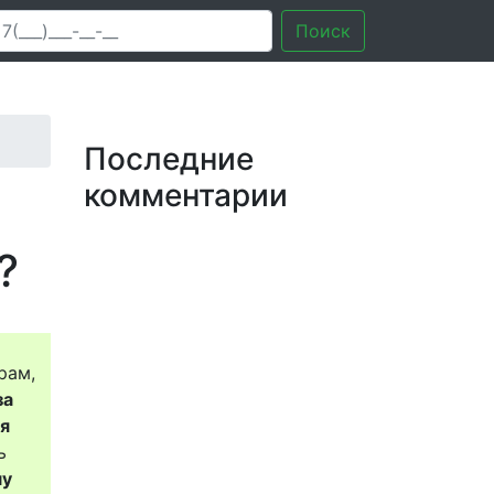
Поиск
Последние
комментарии
?
рам,
за
ся
ь
му