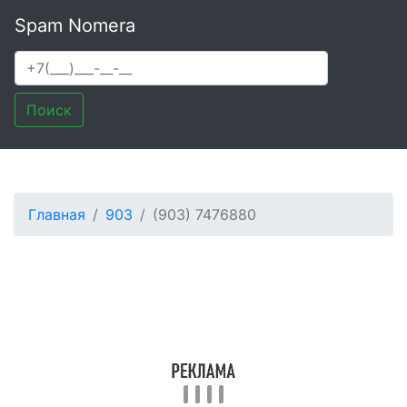
Spam Nomera
Поиск
Главная
903
(903) 7476880