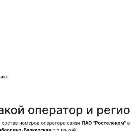
лика
акой оператор и регио
 состав номеров оператора связи
ПАО "Ростелеком"
в
Кабардино-Балкарская
с оценкой