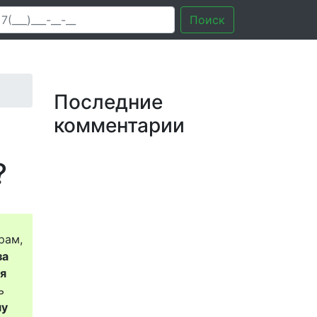
Поиск
Последние
комментарии
?
рам,
за
ся
ь
му