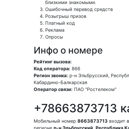
близкими знакомыми.
Ошибочный перевод средств
Розыгрыш призов
Платный код
Реклама
Опросы
Инфо о номере
Рейтинг вызова:
Код оператора:
866
Регион звонка:
р-н Эльбрусский, Респуб
Кабардино-Балкарская
Оператор связи:
ПАО "Ростелеком"
+78663873713 к
Мобильный номер
8663873713
входит в
регионе
р-н Эльбрусский, Республика 