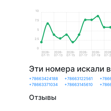
10
7.5
5
2.5
0
2026-
2026-
2026-
2026-
2026-
2026
07-11
07-13
07-15
07-17
07-19
07-2
Эти номера искали в
+78663424188
+78663122561
+786
+78663371034
+78663145610
+786
Отзывы