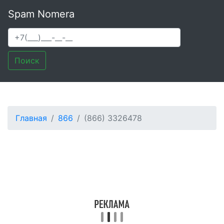
Spam Nomera
Поиск
Главная
866
(866) 3326478