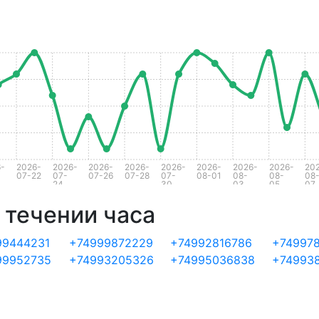
-
2026-
2026-
2026-
2026-
2026-
2026-
2026-
2026-
20
07-22
07-
07-26
07-28
07-
08-01
08-
08-
08
24
30
03
05
07
 течении часа
99444231
+74999872229
+74992816786
+74997
99952735
+74993205326
+74995036838
+74993