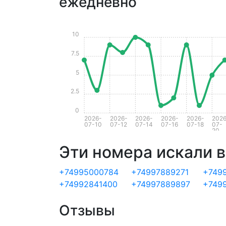
ежедневно
10
7.5
5
2.5
0
2026-
2026-
2026-
2026-
2026-
2026
07-10
07-12
07-14
07-16
07-18
07-
20
Эти номера искали в
+74995000784
+74997889271
+749
+74992841400
+74997889897
+749
Отзывы