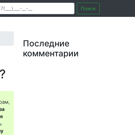
Поиск
Последние
комментарии
?
рам,
за
ся
ь
му