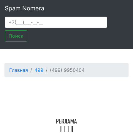
Spam Nomera
Поиск
Главная
499
(499) 9950404