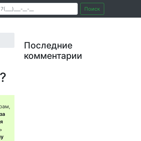
Поиск
Последние
комментарии
?
рам,
за
ся
ь
му