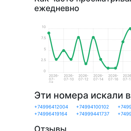
ежедневно
10
7.5
5
2.5
0
2026-
2026-
2026-
2026-
2026-
2026
07-
07-10
07-12
07-14
07-16
07-1
08
Эти номера искали в
+74996412004
+74994100102
+749
+74996419164
+74999441737
+749
Отзывы