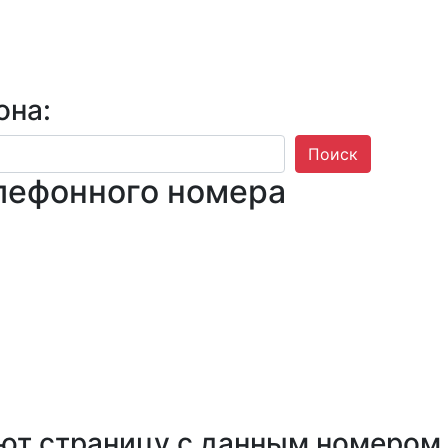
она:
Поиск
лефонного номера
ют страницу с данным номером