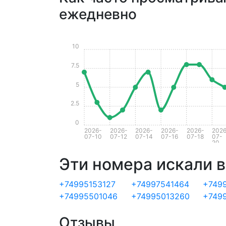
ежедневно
10
7.5
5
2.5
0
2026-
2026-
2026-
2026-
2026-
2026
07-10
07-12
07-14
07-16
07-18
07-
20
Эти номера искали в
+74995153127
+74997541464
+749
+74995501046
+74995013260
+749
Отзывы