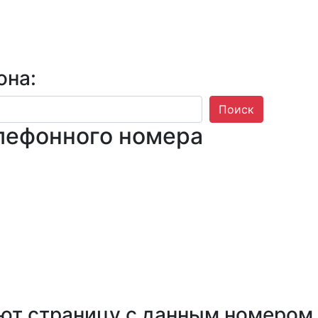
она:
Поиск
лефонного номера
ют страницу с данным номером