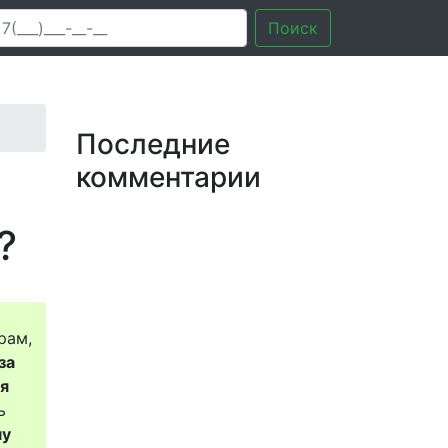
Поиск
Последние
комментарии
?
рам,
за
ся
ь
му