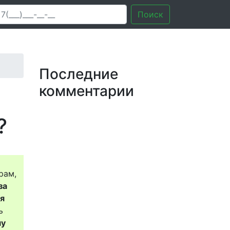
Поиск
Последние
комментарии
?
рам,
за
ся
ь
му