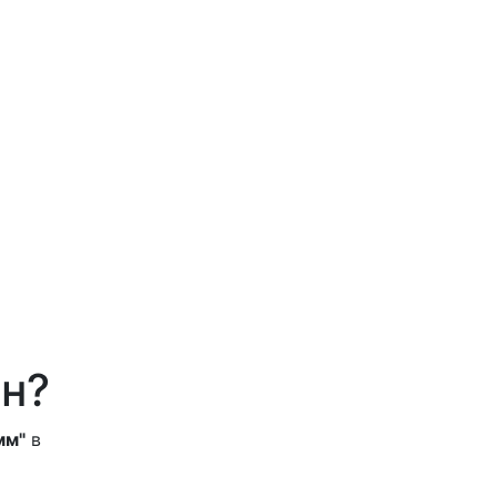
он?
мм"
в