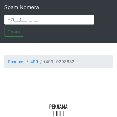
Spam Nomera
Поиск
Главная
499
(499) 9298632