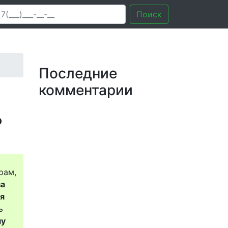
Поиск
Последние
комментарии
?
рам,
за
ся
ь
му