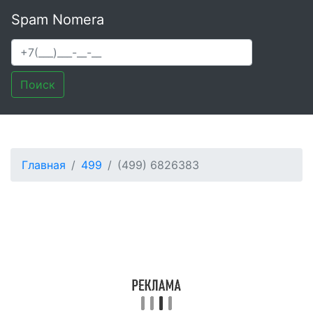
Spam Nomera
Поиск
Главная
499
(499) 6826383