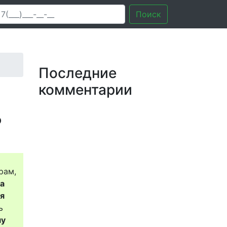
Поиск
Последние
комментарии
?
рам,
за
ся
ь
му