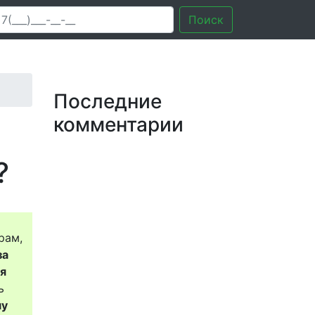
Поиск
Последние
комментарии
?
рам,
за
ся
ь
му