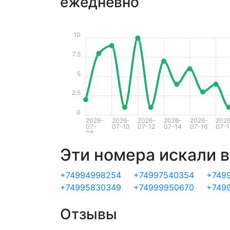
ежедневно
10
7.5
5
2.5
0
2026-
2026-
2026-
2026-
2026-
2026
07-
07-10
07-12
07-14
07-16
07-1
08
Эти номера искали в
+74994998254
+74997540354
+749
+74995830349
+74999950670
+749
Отзывы