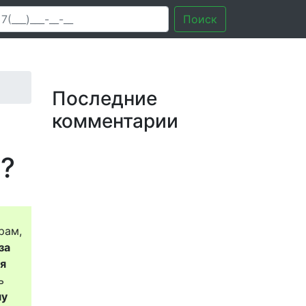
Поиск
Последние
комментарии
?
рам,
за
ся
ь
му