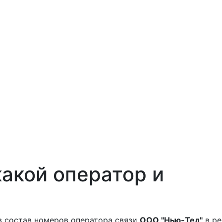
акой оператор и
в состав номеров оператора связи
ООО "Нью-Тел"
в ре