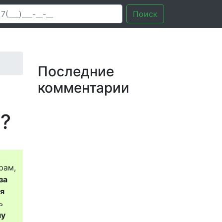
Поиск
Последние
комментарии
?
рам,
за
ся
ь
му