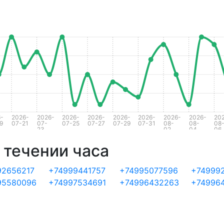
-
2026-
2026-
2026-
2026-
2026-
2026-
2026-
2026-
20
9
07-21
07-
07-25
07-27
07-29
07-31
08-
08-
08
23
02
04
06
 течении часа
92656217
+74999441757
+74995077596
+74999
95580096
+74997534691
+74996432263
+749964