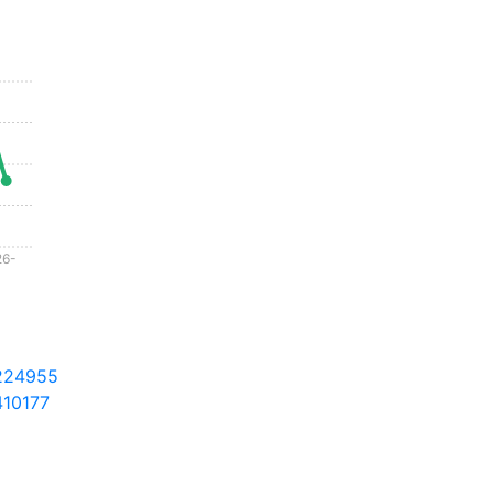
26-
-
224955
10177