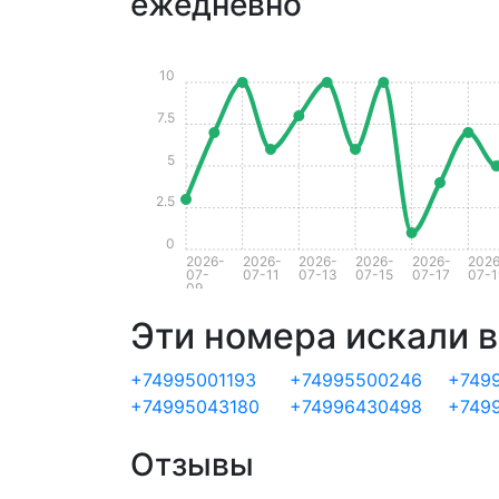
ежедневно
10
7.5
5
2.5
0
2026-
2026-
2026-
2026-
2026-
2026
07-
07-11
07-13
07-15
07-17
07-1
09
Эти номера искали в
+74995001193
+74995500246
+749
+74995043180
+74996430498
+749
Отзывы