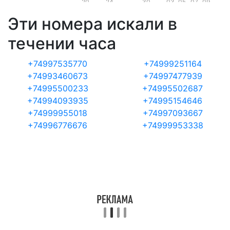
20
24
30
03
05
07
09
Эти номера искали в
течении часа
+74997535770
+74999251164
+74993460673
+74997477939
+74995500233
+74995502687
+74994093935
+74995154646
+74999955018
+74997093667
+74996776676
+74999953338