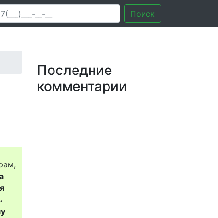
Поиск
Последние
комментарии
?
рам,
а
ся
ь
му