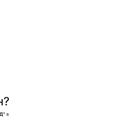
н?
Д"
в