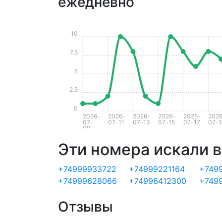
ежедневно
10
7.5
5
2.5
0
2026-
2026-
2026-
2026-
2026-
2026
07-
07-11
07-13
07-15
07-17
07-1
09
Эти номера искали в
+74999933722
+74999221164
+749
+74999628066
+74996412300
+749
Отзывы