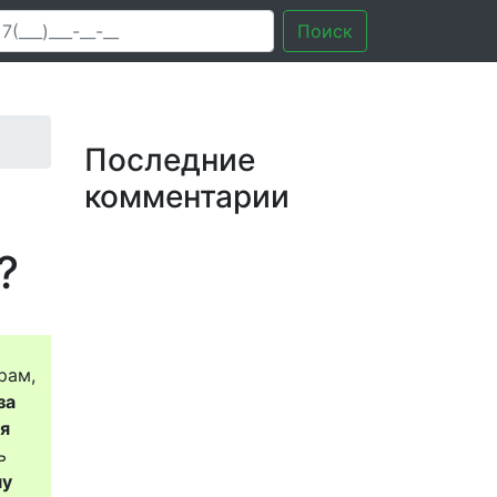
Поиск
Последние
комментарии
?
рам,
за
ся
ь
му