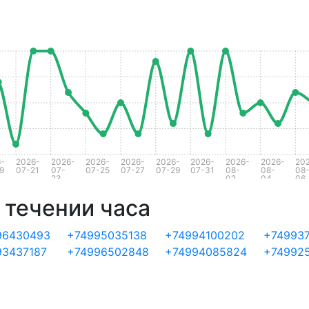
-
2026-
2026-
2026-
2026-
2026-
2026-
2026-
2026-
20
9
07-21
07-
07-25
07-27
07-29
07-31
08-
08-
08
23
02
04
06
 течении часа
96430493
+74995035138
+74994100202
+74993
93437187
+74996502848
+74994085824
+74992