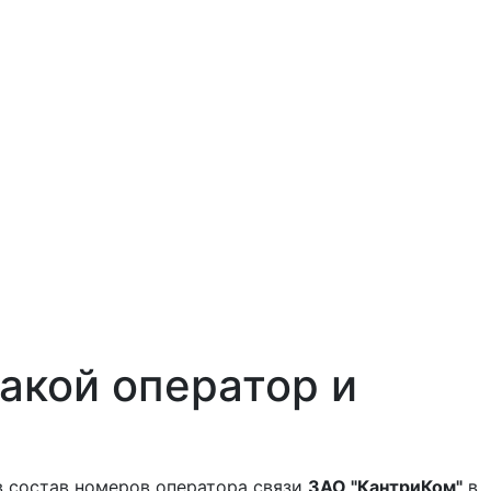
акой оператор и
в состав номеров оператора связи
ЗАО "КантриКом"
в