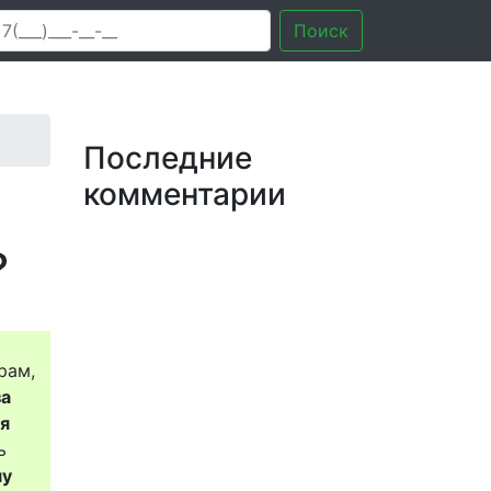
Поиск
Последние
комментарии
?
рам,
за
ся
ь
му