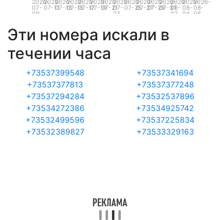
2026-
2026-
2026-
2026-
2026-
2026-
2026-
2026-
2026-
2026-
2026-
2026-
2026-
2026-
2026-
07-
07-11
07-13
07-15
07-17
07-19
07-21
07-
07-25
07-27
07-29
07-31
08-
08-
08-
09
23
02
04
06
Эти номера искали в
течении часа
+73537399548
+73537341694
+73537377813
+73537377248
+73537294284
+73532537896
+73534272386
+73534925742
+73532499596
+73537225834
+73532389827
+73533329163