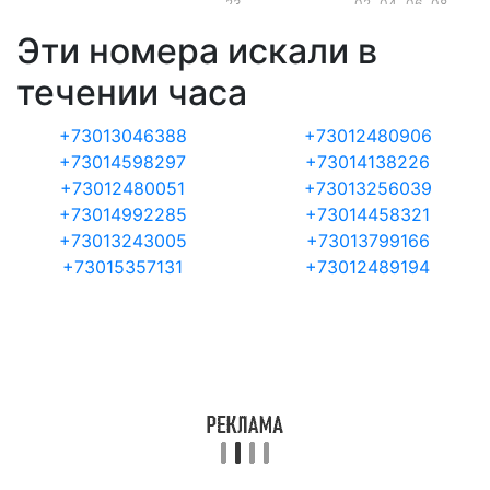
23
02
04
06
08
Эти номера искали в
течении часа
+73013046388
+73012480906
+73014598297
+73014138226
+73012480051
+73013256039
+73014992285
+73014458321
+73013243005
+73013799166
+73015357131
+73012489194